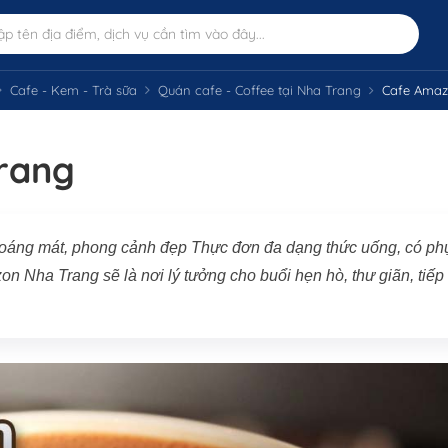
Cafe - Kem - Trà sữa
Quán cafe - Coffee tại Nha Trang
Cafe Amaz
rang
thoáng mát, phong cảnh đẹp Thực đơn đa dạng thức uống, có ph
 Nha Trang sẽ là nơi lý tưởng cho buổi hẹn hò, thư giãn, tiếp