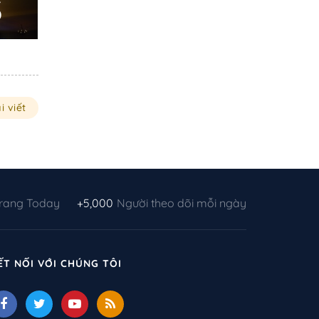
3
i viết
Trang Today
+5,000
Người theo dõi mỗi ngày
ẾT NỐI VỚI CHÚNG TÔI