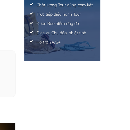
Chất lượng Tour đúng cam kết
Trực tiếp điều hành Tour
Được Bảo hiểm đầy đủ
Dịch vụ Chu đáo, nhiệt tình
Hỗ trợ 24/24