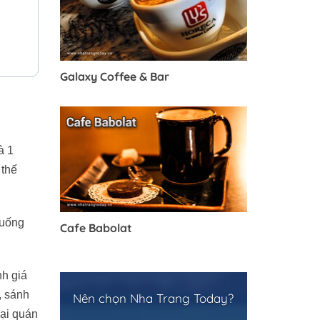
Galaxy Coffee & Bar
à 1
 thế
 uống
Cafe Babolat
nh giá
, sánh
Nên chọn Nha Trang Today?
lại quán