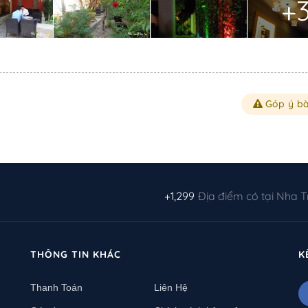
+
Góp ý bà
+1,299
Địa điểm có tại Nha 
THÔNG TIN KHÁC
K
Thanh Toán
Liên Hệ