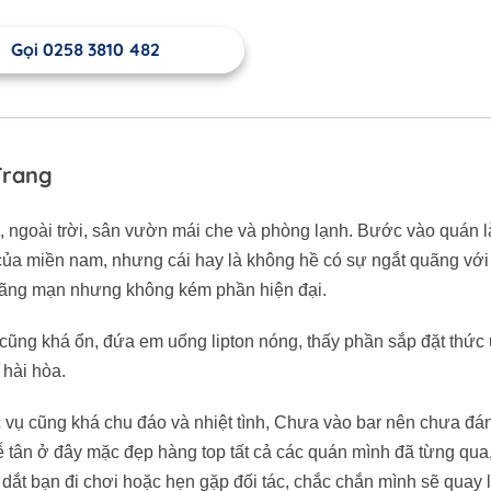
Gọi 0258 3810 482
Trang
u, ngoài trời, sân vườn mái che và phòng lạnh. Bước vào quán l
e của miền nam, nhưng cái hay là không hề có sự ngắt quãng với
và lãng mạn nhưng không kém phần hiện đại.
 cũng khá ổn, đứa em uống lipton nóng, thấy phần sắp đặt thức
 hài hòa.
c vụ cũng khá chu đáo và nhiệt tình, Chưa vào bar nên chưa đá
lễ tân ở đây mặc đẹp hàng top tất cả các quán mình đã từng qua
ắt bạn đi chơi hoặc hẹn gặp đối tác, chắc chắn mình sẽ quay 