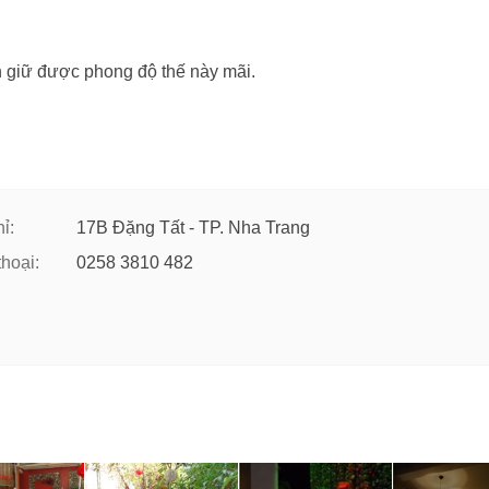
n giữ được phong độ thế này mãi.
ỉ:
17B Đặng Tất - TP. Nha Trang
thoại:
0258 3810 482