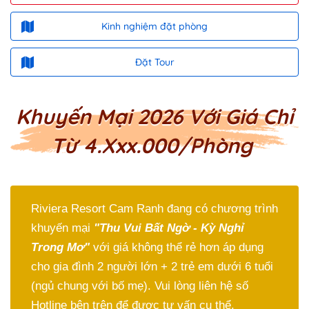
Kinh nghiệm đặt phòng
Đặt Tour
Khuyến Mại 2026 Với Giá Chỉ
Từ 4.xxx.000/phòng
Riviera Resort Cam Ranh đang có chương trình
khuyến mại
"Thu Vui Bất Ngờ - Kỳ Nghỉ
Trong Mơ"
với giá không thể rẻ hơn áp dụng
cho gia đình 2 người lớn + 2 trẻ em dưới 6 tuổi
(ngủ chung với bố mẹ). Vui lòng liên hệ số
Hotline bên trên để được tư vấn cụ thể.