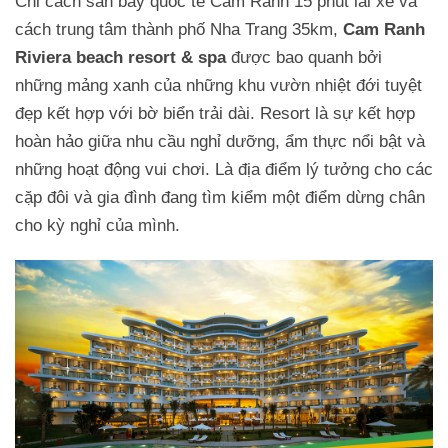
Chỉ cách sân bay quốc tế Cam Ranh 15 phút lái xe và
cách trung tâm thành phố Nha Trang 35km,
Cam Ranh
Riviera beach resort & spa
được bao quanh bởi
những mảng xanh của những khu vườn nhiệt đới tuyệt
đẹp kết hợp với bờ biển trải dài. Resort là sự kết hợp
hoàn hảo giữa nhu cầu nghỉ dưỡng, ẩm thực nổi bật và
những hoạt động vui chơi. Là địa điểm lý tưởng cho các
cặp đôi và gia đình đang tìm kiểm một điểm dừng chân
cho kỳ nghỉ của mình.