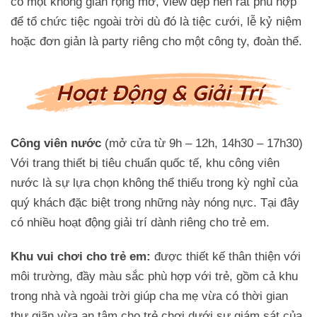
có một không gian rộng mở, view đẹp nên rất phù hợp
để tổ chức tiệc ngoài trời dù đó là tiệc cưới, lễ kỷ niệm
hoặc đơn giản là party riêng cho một công ty, đoàn thể.
Hoạt Động & Giải Trí
Công viên nước
(mở cửa từ 9h – 12h, 14h30 – 17h30)
Với trang thiết bị tiêu chuẩn quốc tế, khu công viên
nước là sự lựa chọn không thể thiếu trong kỳ nghỉ của
quý khách đặc biệt trong những này nóng nực. Tại đây
có nhiều hoạt động giải trí dành riêng cho trẻ em.
Khu vui chơi cho trẻ em:
được thiết kế thân thiện với
môi trường, đầy màu sắc phù hợp với trẻ, gồm cả khu
trong nhà và ngoài trời giúp cha mẹ vừa có thời gian
Trở về trang trước đó
thư giãn vừa an tâm cho trẻ chơi dưới sự giám sát của