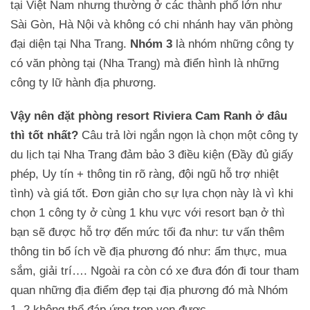
tại Việt Nam nhưng thường ở các thành phố lớn như
Sài Gòn, Hà Nội và không có chi nhánh hay văn phòng
đại diện tại Nha Trang.
Nhóm 3
là nhóm những công ty
có văn phòng tại (Nha Trang) mà điển hình là những
công ty lữ hành địa phương.
Vậy nên đặt phòng resort Riviera Cam Ranh ở đâu
thì tốt nhất?
Câu trả lời ngắn ngọn là chọn một công ty
du lịch tại Nha Trang đảm bảo 3 điều kiện (Đầy đủ giấy
phép, Uy tín + thông tin rõ ràng, đội ngũ hỗ trợ nhiệt
tình) và giá tốt. Đơn giản cho sự lựa chọn này là vì khi
chọn 1 công ty ở cùng 1 khu vực với resort bạn ở thì
bạn sẽ được hỗ trợ đến mức tối đa như: tư vấn thêm
thông tin bổ ích về địa phương đó như: ẩm thực, mua
sắm, giải trí…. Ngoài ra còn có xe đưa đón đi tour tham
quan những địa điểm đẹp tại địa phương đó mà Nhóm
1, 2 không thể đáp ứng trọn vẹn được.