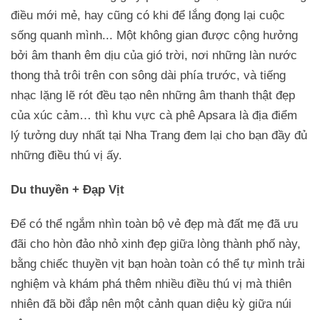
điều mới mẻ, hay cũng có khi để lắng đọng lại cuộc
sống quanh mình... Một không gian được cộng hưởng
bởi âm thanh êm dịu của gió trời, nơi những làn nước
thong thả trôi trên con sông dài phía trước, và tiếng
nhạc lặng lẽ rót đều tạo nên những âm thanh thật đẹp
của xúc cảm… thì khu vực cà phê Apsara là địa điểm
lý tưởng duy nhất tại Nha Trang đem lại cho bạn đầy đủ
những điều thú vị ấy.
Du thuyền + Đạp Vịt
Để có thể ngắm nhìn toàn bộ vẻ đẹp mà đất mẹ đã ưu
đãi cho hòn đảo nhỏ xinh đẹp giữa lòng thành phố này,
bằng chiếc thuyền vịt bạn hoàn toàn có thể tự mình trải
nghiệm và khám phá thêm nhiều điều thú vị mà thiên
nhiên đã bồi đắp nên một cảnh quan diệu kỳ giữa núi