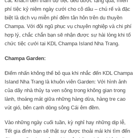
các khách đến tham dự tiệc đều được tặng quà, miễn
phí tiệc kỷ niệm ngày cưới cho cô dâu – chú rể và đặc
biệt là dịch vụ miễn phí đêm tân hôn trên du thuyền
Champa. Với đội ngũ phục vụ chuyên nghiệp và chi phí
hợp lý, chắc chắn bạn sẽ nhận được sự hài lòng khi tổ
chức tiệc cưới tại KDL Champa Island Nha Trang.
Champa Garden:
Điểm nhấn không thể bỏ qua khi nhắc đến KDL Champa
Island Nha Trang là khuôn viên Garden: Với hình ảnh
của dãy nhà thủy tạ ven sông trong không gian trong
lành, thoáng mát giữa những hàng dừa, hàng tre cao
vút gió, bên cạnh dòng sông Cái êm đềm.
Vào những ngày cuối tuần, kỳ nghỉ hay những dịp lễ,
Tết gia đình bạn sẽ thật sự được thoải mái khi tìm đến