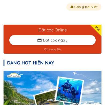
Góp ý bài viết
Đặt cọc Online
Đặt cọc ngay
Trở về trang trước đó
Chỉ trong 30s
ĐANG HOT HIỆN NAY