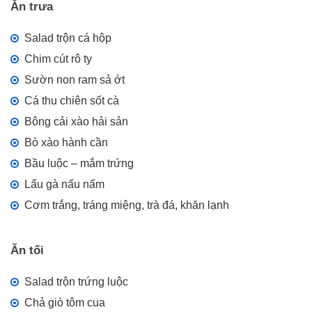
Ăn trưa
Salad trộn cá hộp
Chim cút rô ty
Sườn non ram sả ớt
Cá thu chiên sốt cà
Bông cải xào hải sản
Bò xào hành cần
Bầu luộc – mắm trứng
Lẩu gà nấu nấm
Cơm trắng, tráng miệng, trà đá, khăn lạnh
Ăn tối
Salad trộn trứng luộc
Chả giò tôm cua