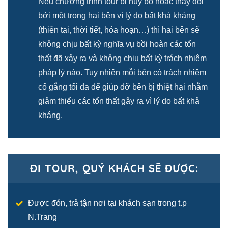
Nếu chương trình tour bị hủy bỏ hoặc thay đổi
bởi một trong hai bên vì lý do bất khả kháng
(thiên tai, thời tiết, hỏa hoạn…) thì hai bên sẽ
không chịu bất kỳ nghĩa vụ bồi hoàn các tổn
thất đã xảy ra và không chịu bất kỳ trách nhiệm
pháp lý nào. Tuy nhiên mỗi bên có trách nhiệm
cố gắng tối đa để giúp đỡ bên bị thiệt hại nhằm
giảm thiểu các tổn thất gây ra vì lý do bất khả
kháng.
ĐI TOUR, QUÝ KHÁCH SẼ ĐƯỢC:
Được đón, trả tận nơi tại khách sạn trong t.p
N.Trang