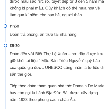
được màu sắc rực rỡ, tuyệt đẹp từ 3 đến 5 năm mà
không bị phai màu. Qúy khách có thể mua hoa về
làm quà kỉ niệm cho bạn bè, người thân…
11h30
Đoàn trả phòng, ăn trưa tại nhà hàng.
13h30
Đoàn đến với Biệt Thự Lệ Xuân – nơi đây được lưu
giữ khối tài liệu “ Mộc Bản Triều Nguyễn” quý báu
của quốc gia được UNESCO công nhận là tư liệu di
sản thế giới.
Tiếp theo đoàn tham quan nhà thờ Domain De Maria
hay còn gọi là Lãnh Địa Đức Bà, được xây dựng
năm 1923 theo phong cách châu Âu.