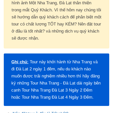
hình ảnh Một Nha Trang, Đà Lạt thân thiện
trong mắt Quý Khách. Vì thế hôm nay chúng tôi
sẽ hướng dẫn quý khách cách để phân biệt một
tour có chất lượng TỐT hay KÉM? Nên đặt tour
ở đâu là tốt nhất? và những dịch vụ quý khách
sẽ được nhận.
Ghi chú:
Tour này khởi hành từ Nha Trang và
đi Đà Lạt 2 ngày 1 đêm, nếu du khách nào
muốn được trải nghiệm nhiều hơn thì hãy đăng
ký những Tour Nha Trang - Đà Lạt dài ngày bên
cạnh
Tour Nha Trang Đà Lạt 3 Ngày 2 Đêm
hoặc
Tour Nha Trang Đà Lạt 4 Ngày 3 Đêm
.