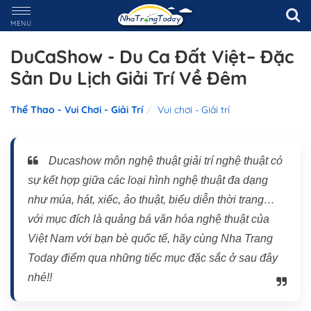
MENU
DuCaShow - Du Ca Đất Việt– Đặc
Sản Du Lịch Giải Trí Về Đêm
Thể Thao - Vui Chơi - Giải Trí
Vui chơi - Giải trí
Ducashow môn nghệ thuật giải trí nghệ thuật có
sự kết hợp giữa các loại hình nghệ thuật đa dạng
như múa, hát, xiếc, ảo thuật, biểu diễn thời trang…
với mục đích là quảng bá văn hóa nghệ thuật của
Việt Nam với bạn bè quốc tế, hãy cùng Nha Trang
Today điểm qua những tiếc mục đặc sắc ở sau đây
nhé!!