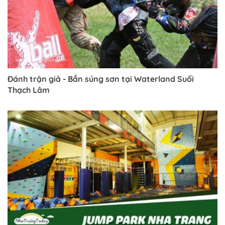
Trở về trang trước đó
Đánh trận giả - Bắn súng sơn tại Waterland Suối
Thạch Lâm