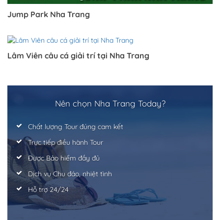
Jump Park Nha Trang
Lâm Viên câu cá giải trí tại Nha Trang
Nên chọn Nha Trang Today?
Chất lượng Tour đúng cam kết
Trực tiếp điều hành Tour
Được Bảo hiểm đầy đủ
Dịch vụ Chu đáo, nhiệt tình
Hỗ trợ 24/24