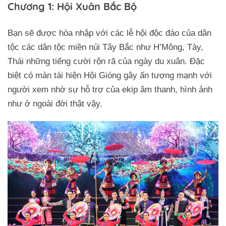
Chương 1: Hội Xuân Bắc Bộ
Bạn sẽ được hòa nhập với các lễ hội độc đáo của dân
tộc các dân tộc miền núi Tây Bắc như H’Mông, Tày,
Thái những tiếng cười rộn rã của ngày du xuân. Đặc
biệt có màn tái hiện Hội Gióng gây ấn tượng mạnh với
người xem nhờ sự hỗ trợ của ekip âm thanh, hình ảnh
như ở ngoài đời thật vậy.