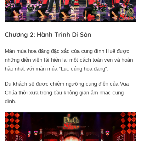
Chương 2: Hành Trình Di Sản
Màn múa hoa đăng đặc sắc của cung đình Huế được
những diễn viên tái hiện lại một cách toàn vẹn và hoàn
hảo nhất với màn múa “Lục cúng hoa đăng”.
Du khách sẽ được chiêm ngưỡng cung điện của Vua
Chúa thời xưa trong bầu không gian âm nhạc cung
đình.