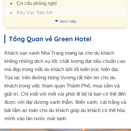
Cơ cấu phòng nghỉ
Khu Vực Tiện Ích
Xem tiếp
Nhà Hàng
Tiện ích
Tổng Quan về Green Hotel
Quy tắc tại Green
Câu hỏi thường gặp
Khách sạn xanh Nha Trang mang lại cho du khách
Đường đi đến đây
không những dịch vụ tốt, chất lượng đạt tiêu chuẩn cao
mà đẹp trong mắt du khách bởi lối kiến trúc hiện đại.
Tọa lạc trên đường Hùng Vương rất tiện lợi cho du
khách trong việc tham quan Thành Phố, mua sắm và
giải trí. Chỉ mất với một vài phút đi bộ là bạn có thể đến
được với đại dương xanh thẳm. Biển xanh, cát trắng và
bãi tắm an toàn cho du khách giúp du khách có thể hòa
mình vào làn nước mát lạnh.