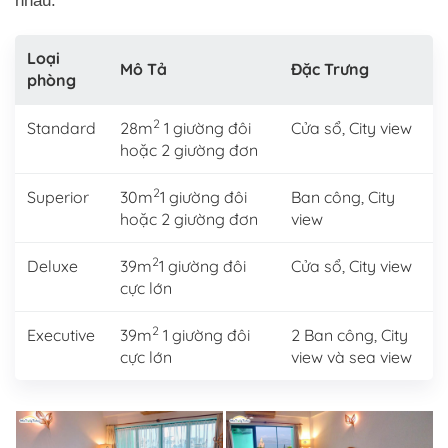
nhau:
Loại
Mô Tả
Đặc Trưng
phòng
2
Standard
28m
1 giường đôi
Cửa sổ, City view
hoặc 2 giường đơn
2
Superior
30m
1 giường đôi
Ban công, City
hoặc 2 giường đơn
view
2
Deluxe
39m
1 giường đôi
Cửa sổ, City view
cực lớn
2
Executive
39m
1 giường đôi
2 Ban công, City
cực lớn
view và sea view