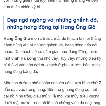
với những ghềnh đá tuy hiểm trở nhưng mang vẻ đẹp
của thiên nhiên kỳ bí.
Đẹp ngỡ ngàng với những ghềnh đá,
những hang động tại Hang Ông Già
Hang Ông Già
mở ra trước mắt du khách là một thắng
cảnh hùng vĩ với những ghềnh đá, hang động tiếp nối
nhau. Du khách sẽ có cảm giác như đang đứng trước
một
vịnh Hạ Long
thu nhỏ vậy. Tuy vậy, những điều kỳ
bí thú vị vẫn còn đợi du khách ở phía trước, bên trong
hang động bằng đá.
Một con đường nhỏ ngoằn nghoèo uốn lượn hình chữ Z
dẫn sâu vào trong hang. Bên trong hang động có một
cái hồ hình tròn, điều thú vị là mỗi khi thủy triều xuống,
dưới mặt nước trong hồ lô nhô những viên đá cuội óng