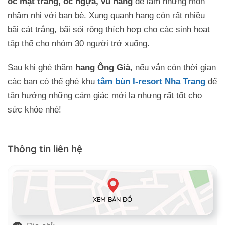
ốc mặt trăng, ốc ngựa, vú nàng
để làm những món
nhâm nhi với bạn bè. Xung quanh hang còn rất nhiều
bãi cát trắng, bãi sỏi rộng thích hợp cho các sinh hoạt
tập thể cho nhóm 30 người trở xuống.
Sau khi ghé thăm
hang Ông Già
, nếu vẫn còn thời gian
các bạn có thể ghé khu
tắm bùn I-resort Nha Trang
để
tận hưởng những cảm giác mới lạ nhưng rất tốt cho
sức khỏe nhé!
Thông tin liên hệ
XEM BẢN ĐỒ