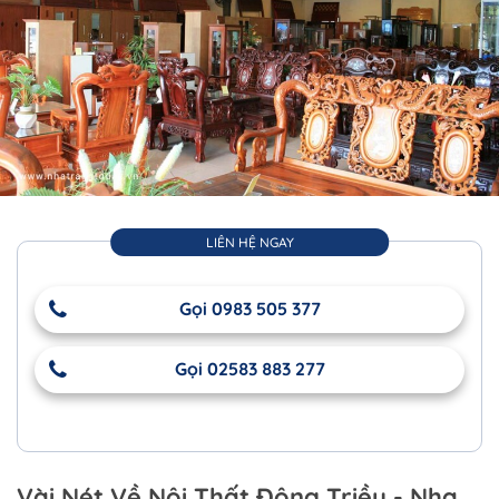
LIÊN HỆ NGAY
Gọi 0983 505 377
Gọi 02583 883 277
Vài Nét Về Nội Thất Đông Triều - Nha