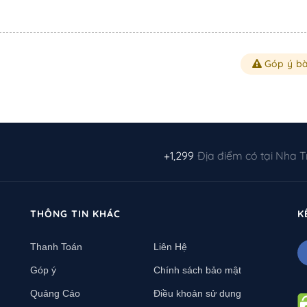
Góp ý bà
+1,299
Địa điểm có tại Nha 
THÔNG TIN KHÁC
K
Thanh Toán
Liên Hệ
Góp ý
Chính sách bảo mật
Quảng Cáo
Điều khoản sử dụng