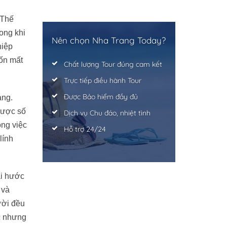
 Thế
ong khi
Nên chọn Nha Trang Today?
hiệp
uốn mất
Chất lượng Tour đúng cam kết
Trực tiếp điều hành Tour
Được Bảo hiểm đầy đủ
àng.
được số
Dịch vụ Chu đáo, nhiệt tình
ông việc
Hỗ trợ 24/24
lính
ài hước
 và
ười đều
c nhưng