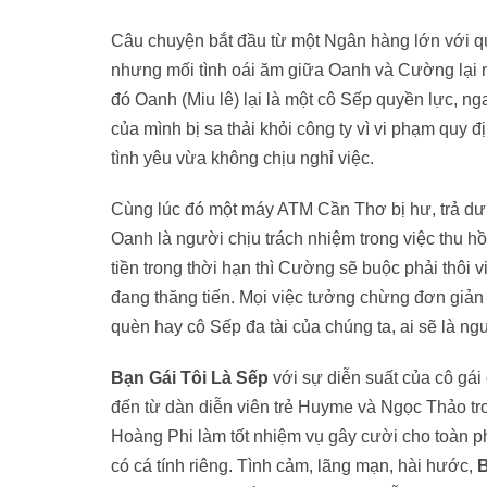
Câu chuyện bắt đầu từ một Ngân hàng lớn với qu
nhưng mối tình oái ăm giữa Oanh và Cường lại nả
đó Oanh (Miu lê) lại là một cô Sếp quyền lực, 
của mình bị sa thải khỏi công ty vì vi phạm quy
tình yêu vừa không chịu nghỉ việc.
Cùng lúc đó một máy ATM Cần Thơ bị hư, trả dư 
Oanh là người chịu trách nhiệm trong việc thu h
tiền trong thời hạn thì Cường sẽ buộc phải thôi 
đang thăng tiến. Mọi việc tưởng chừng đơn giản 
quèn hay cô Sếp đa tài của chúng ta, ai sẽ là ng
Bạn Gái Tôi Là Sếp
với sự diễn suất của cô gái
đến từ dàn diễn viên trẻ Huyme và Ngọc Thảo tro
Hoàng Phi làm tốt nhiệm vụ gây cười cho toàn ph
có cá tính riêng. Tình cảm, lãng mạn, hài hước,
B