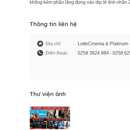
không kém phần lắng đọng vào dịp lễ tình nhân 
Thông tin liên hệ
Địa chỉ:
LotteCinema & Platinum 
Điện thoại:
0258 3824 884 - 0258 6
Thư viện ảnh