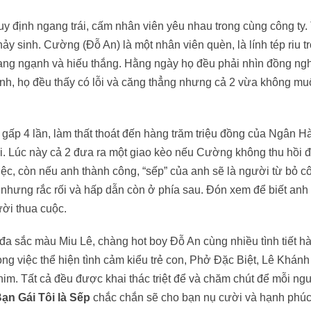
y định ngang trái, cấm nhân viên yêu nhau trong cùng công ty.
y sinh. Cường (Đỗ An) là một nhân viên quèn, là lính tép riu tr
ngang ngạnh và hiếu thắng. Hằng ngày họ đều phải nhìn đồng ng
 định, họ đều thấy có lỗi và căng thẳng nhưng cả 2 vừa không m
gấp 4 lần, làm thất thoát đến hàng trăm triệu đồng của Ngân H
ồi. Lúc này cả 2 đưa ra một giao kèo nếu Cường không thu hồi 
việc, còn nếu anh thành công, “sếp” của anh sẽ là người từ bỏ c
nhưng rắc rối và hấp dẫn còn ở phía sau. Đón xem để biết anh 
ười thua cuộc.
 đa sắc màu Miu Lê, chàng hot boy Đỗ An cùng nhiều tình tiết h
ng việc thể hiện tình cảm kiểu trẻ con, Phở Đặc Biệt, Lê Khánh
im. Tất cả đều được khai thác triệt để và chăm chút để mỗi ng
ạn Gái Tôi là Sếp
chắc chắn sẽ cho bạn nụ cười và hạnh phú