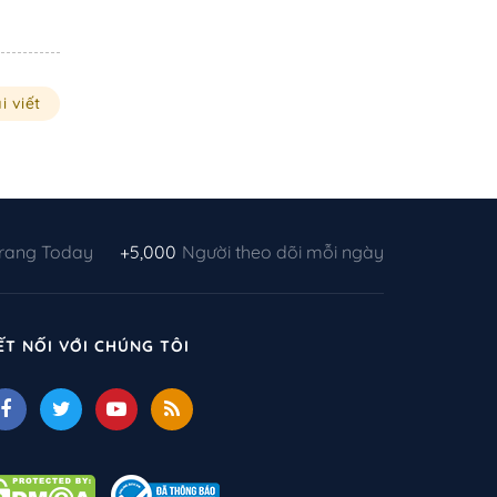
i viết
Trang Today
+5,000
Người theo dõi mỗi ngày
ẾT NỐI VỚI CHÚNG TÔI