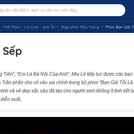
Thể Thao - Vui Chơi - Giải Trí
Rạp phim Nha Trang
Phim Bạn Gái T
à Sếp
Tiên”, “Em Là Bà Nội Của Anh”, Miu Lê tiếp tục được các bạn 
 Trần phân cho cô vào vai chính trong bộ phim “Bạn Gái Tôi Là
inh và vẻ đẹp sắc sảo đã tạo cho người xem không ít tình tiết b
diễn xuất.