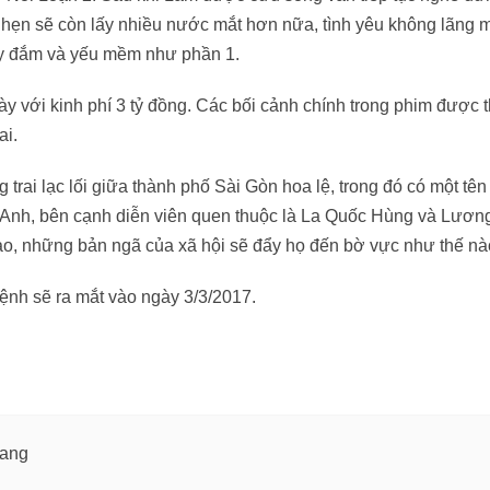
 hẹn sẽ còn lấy nhiều nước mắt hơn nữa, tình yêu không lãng
 say đắm và yếu mềm như phần 1.
y với kinh phí 3 tỷ đồng. Các bối cảnh chính trong phim được 
ai.
rai lạc lối giữa thành phố Sài Gòn hoa lệ, trong đó có một tên 
y Anh, bên cạnh diễn viên quen thuộc là La Quốc Hùng và Lươ
sao, những bản ngã của xã hội sẽ đẩy họ đến bờ vực như thế n
ệnh sẽ ra mắt vào ngày 3/3/2017.
rang