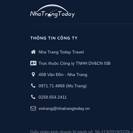
THÔNG TIN CÔNG TY
Nha Trang Today Travel
Trực thuộc Công ty TNHH DV&CN ISB
45B Vân Đồn - Nha Trang
0971.71.4868
(Ms.Trang)
0258.654.2411
votrang@nhatrangtoday.vn
Giấy phép kinh doanh lữ hành số: 56-113/2019/TCD