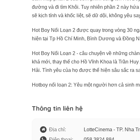
đường và đi tìm Khôi. Tuy nhiên phần 2 này hứa
sẽ kịch tính và khốc liệt, sẽ dữ dội, không yêu
Hot Boy Nổi Loạn 2 được quay trong vòng 30 ngà
hiện tại Tp Hồ Chí Minh, Bình Dương và Đồng N
Hot Boy Nổi Loạn 2 - câu chuyện về những chàng t
khá mới, thay thế cho Hồ Vĩnh Khoa là Trần Hu
Hải. Tình yêu của họ được thể hiện sâu sắc ra 
Hotboy nổi loạn 2: Yêu một người hơn cả sinh m
Thông tin liên hệ
Địa chỉ:
LotteCinema - TP. Nha T
Điện thoại:
058 3824 884