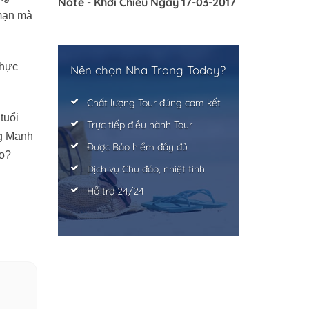
Note - Khởi Chiếu Ngày 17-03-2017
 mạn mà
thực
Nên chọn Nha Trang Today?
Chất lượng Tour đúng cam kết
tuổi
Trực tiếp điều hành Tour
ng Mạnh
Được Bảo hiểm đầy đủ
ào?
Dịch vụ Chu đáo, nhiệt tình
Hỗ trợ 24/24