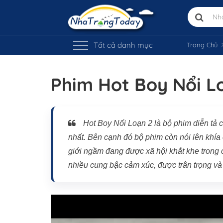
Tất cả danh mục
Trang Chủ
Phim Hot Boy Nổi L
Vị trí trên bản đồ
Hot Boy Nổi Loạn 2 là bộ phim diễn tả 
nhất. Bên cạnh đó bộ phim còn nói lên khía c
giới ngầm đang được xã hội khắt khe trong 
nhiều cung bậc cảm xúc, được trân trọng và