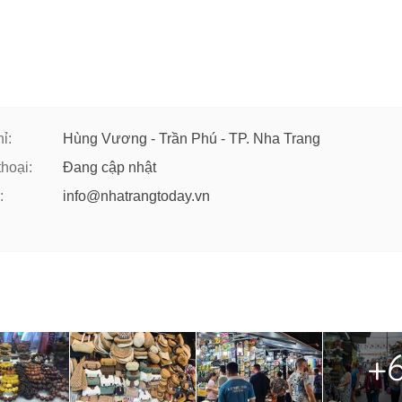
ỉ:
Hùng Vương - Trần Phú - TP. Nha Trang
thoại:
Đang cập nhật
:
info@nhatrangtoday.vn
+