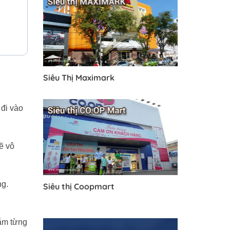
Siêu Thị Maximark
 đi vào
ẽ vô
ng.
Siêu thị Coopmart
gắm từng