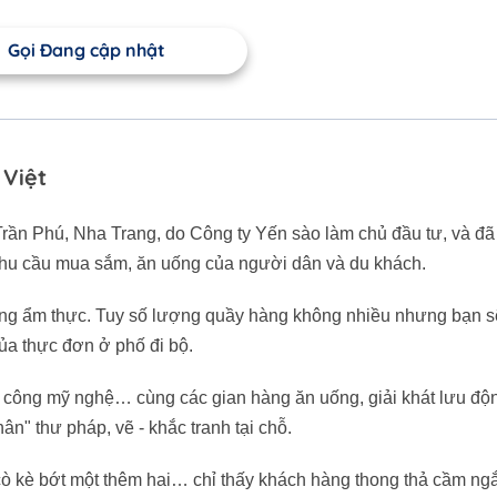
Gọi Đang cập nhật
 Việt
ần Phú, Nha Trang, do Công ty Yến sào làm chủ đầu tư, và đã
 nhu cầu mua sắm, ăn uống của người dân và du khách.
hàng ẩm thực. Tuy số lượng quầy hàng không nhiều nhưng bạn s
ủa thực đơn ở phố đi bộ.
 công mỹ nghệ… cùng các gian hàng ăn uống, giải khát lưu độ
n" thư pháp, vẽ - khắc tranh tại chỗ.
cò kè bớt một thêm hai… chỉ thấy khách hàng thong thả cầm n