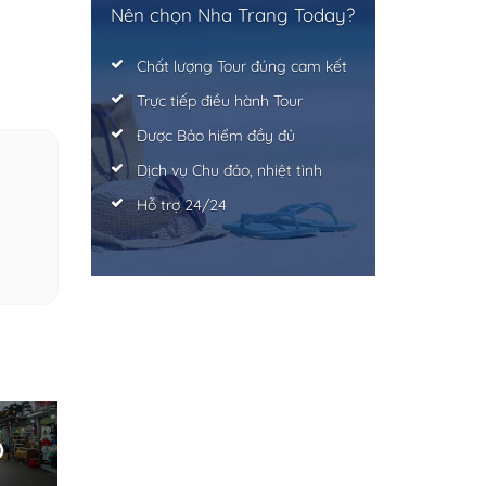
Nên chọn Nha Trang Today?
Chất lượng Tour đúng cam kết
Trực tiếp điều hành Tour
Được Bảo hiểm đầy đủ
Dịch vụ Chu đáo, nhiệt tình
Hỗ trợ 24/24
6