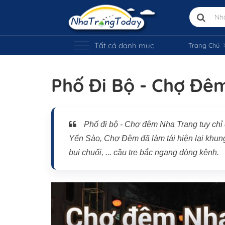
Tất cả danh mục
Trang Chủ
Phố Đi Bộ - Chợ Đê
Vị trí trên bản đồ
Phố đi bộ - Chợ đêm Nha Trang tuy chỉ
Yến Sào, Chợ Đêm đã làm tái hiện lại khun
bụi chuối, ... cầu tre bắc ngang dòng kênh.