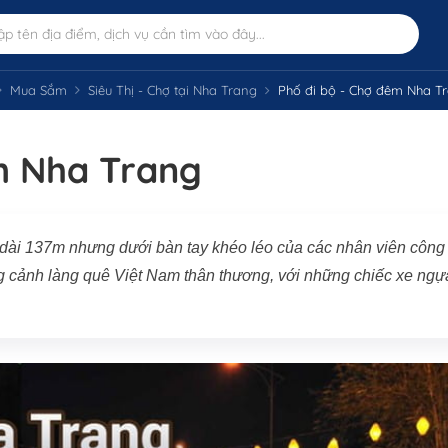
Mua Sắm
Siêu Thị - Chợ tại Nha Trang
Phố đi bộ - Chợ đêm Nha T
m Nha Trang
 dài 137m nhưng dưới bàn tay khéo léo của các nhân viên công 
g cảnh làng quê Việt Nam thân thương, với những chiếc xe ngự