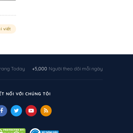
i viết
Trang Today
+5,000
Người theo dõi mỗi ngày
ẾT NỐI VỚI CHÚNG TÔI