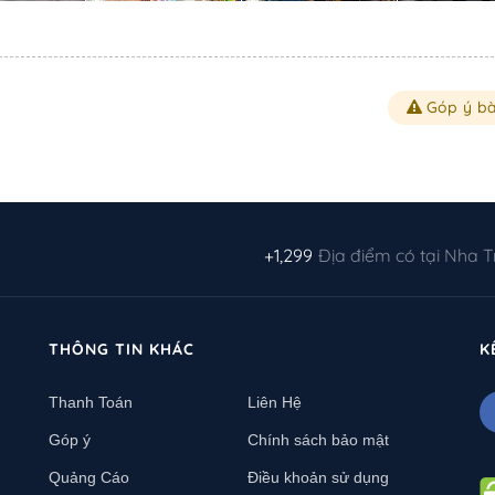
Góp ý bà
+1,299
Địa điểm có tại Nha 
THÔNG TIN KHÁC
K
Thanh Toán
Liên Hệ
Góp ý
Chính sách bảo mật
Quảng Cáo
Điều khoản sử dụng