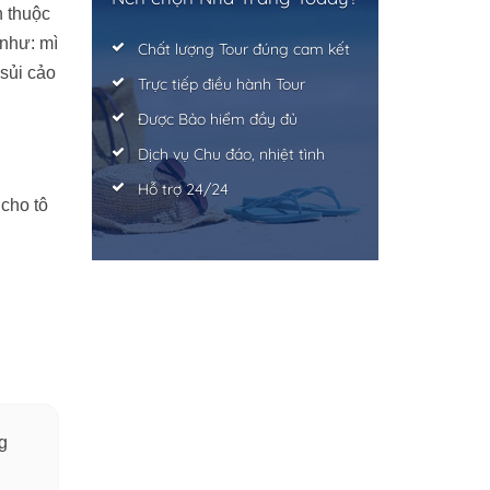
n thuộc
 như: mì
Chất lượng Tour đúng cam kết
 sủi cảo
Trực tiếp điều hành Tour
Được Bảo hiểm đầy đủ
Dịch vụ Chu đáo, nhiệt tình
Hỗ trợ 24/24
 cho tô
g