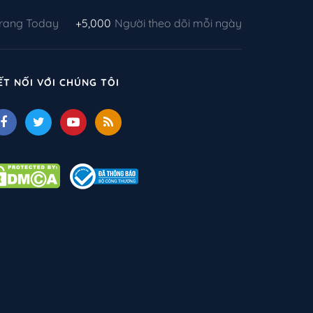
Trang Today
+5,000
Người theo dõi mỗi ngày
ẾT NỐI VỚI CHÚNG TÔI