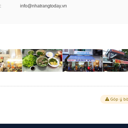
:
info@nhatrangtoday.vn
Góp ý bà