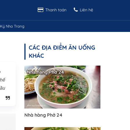
Thanh toán
Liên hệ
Ký Nha Trang
CÁC ĐỊA ĐIỂM ĂN UỐNG
KHÁC
o
thế
hầu
Nhà hàng Phở 24