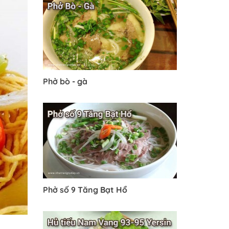
Phở bò - gà
Phở số 9 Tăng Bạt Hổ