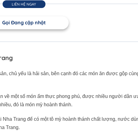
LIÊN HỆ NGAY
Gọi Đang cập nhật
rang
sản, chủ yếu là hải sản, bên cạnh đó các món ăn được gộp cù
ạn về một số món ẩm thực phong phú, được nhiều người dân ư
nhiều, đó là món mỳ hoành thánh.
i Nha Trang để có một tô mỳ hoành thánh chất lượng, nước dù
ha Trang.