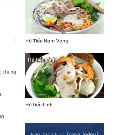
Hủ Tiếu Nam Vang
ng chung
a
Hủ tiếu Linh
ng
Nên chọn Nha Trang Today?