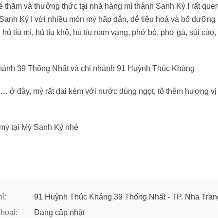
thăm và thưởng thức tại nhà hàng mì thánh Sanh Ký I rất que
Sanh Ký I với nhiều món mỳ hấp dẫn, dễ tiêu hoá và bổ dưỡng
 hủ tíu mì, hủ tíu khô, hủ tíu nam vang, phở bò, phở gà, sủi cảo,
 nhánh 39 Thống Nhất và chi nhánh 91 Huỳnh Thúc Kháng
,… ở đây, mỳ rất dai kèm với nước dùng ngọt, tô thêm hương vị
mỳ tại Mỳ Sanh Ký nhé
ỉ:
91 Huỳnh Thúc Kháng,39 Thống Nhất - TP. Nha Tran
thoại:
Đang cập nhật