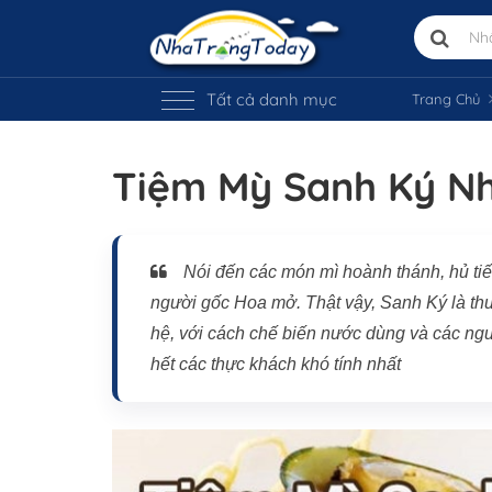
Tất cả danh mục
Trang Chủ
Tiệm Mỳ Sanh Ký N
Vị trí trên bản đồ
Nói đến các món mì hoành thánh, hủ tiế
người gốc Hoa mở. Thật vậy, Sanh Ký là thư
hệ, với cách chế biến nước dùng và các ngu
hết các thực khách khó tính nhất