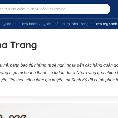
Quán ăn - Tiệm bánh
Quán Phở - Mì tại Nha Trang
Tiệm mỳ Sanh 
ha Trang
u mì, bánh bao thì những ta sẽ nghĩ ngay đến các hàng quán d
ơng hiệu mì hoành thánh có từ lâu đời ở Nha Trang qua nhiều 
yên liệu theo công thức gia truyền, mì Sanh Ký đã chinh phục 