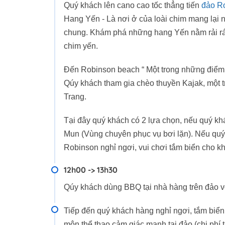
Quý khách lên cano cao tốc thẳng tiến
đảo R
Hang Yến - Là nơi ở của loài chim mang lại n
chung. Khám phá những hang Yến nằm rải rác 
chim yến.
Đến Robinson beach “ Một trong những điểm du
Qúy khách tham gia chèo thuyền Kajak, một t
Trang.
Tại đây quý khách có 2 lựa chọn, nếu quý kh
Mun (Vùng chuyên phục vụ bơi lặn). Nếu quý 
Robinson nghỉ ngơi, vui chơi tắm biển cho khỏ
12h00 -> 13h30
Qúy khách dùng BBQ tại nhà hàng trên đảo v
Tiếp đến quý khách hàng nghỉ ngơi, tắm biể
môn thể thao cảm giác mạnh tại đảo (chi phí t