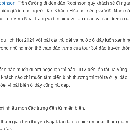
obinson
. Trên đường đi đến đảo Robinson quý khách sẽ đi nga
hiều giá trị cho người dân Khánh Hòa nói riêng và Việt Nam nó
trên Vịnh Nha Trang và tìm hiểu về tập quán và đặc điểm của 
 lịch Hot 2024 với bãi cát trải dài và nước ở đây luôn xanh ng
rong những môn thể thao đặc trưng của tour 3,4 đảo truyền th
ách nào muốn đi bơi hoặc lặn thì báo HDV đển lên tàu ra vùng 
khách nào chỉ muốn tắm biển bình thường thì thôi ta ở lại đảo
e, vì bãi biển ở đây cũng rất đẹp.
ới nhiều món đặc trưng đến từ miền biển.
n tham gia chèo thuyền Kajak tại đảo Robinson hoặc tham gia 
ự túc).