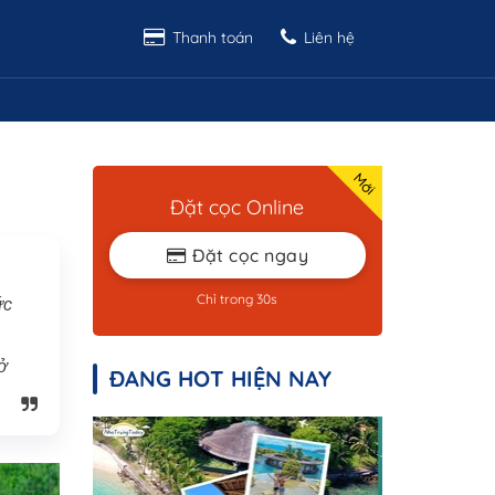
Thanh toán
Liên hệ
Đặt cọc Online
Đặt cọc ngay
Chỉ trong 30s
ức
 ở
ĐANG HOT HIỆN NAY