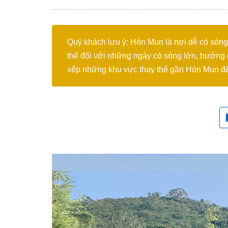
Quý khách lưu ý: Hòn Mun là nơi dễ có sóng 
thế đối với những ngày có sóng lớn, hướng 
xếp những khu vực thay thế gần Hòn Mun để 