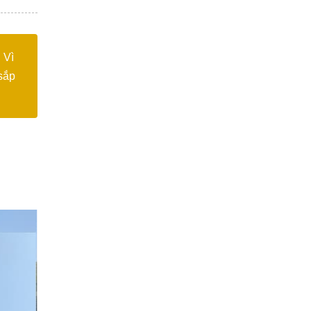
 Vì
sắp