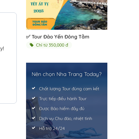
✅ Tour Đảo Yến Đông Tằm
Chỉ từ 350,000 đ
y!
Nên chọn Nha Trang Today?
Chất lượng Tour đúng cam kết
Trực tiếp điều hành Tour
Được Bảo hiểm đầy đủ
Dịch vụ Chu đáo, nhiệt tình
Hỗ trợ 24/24