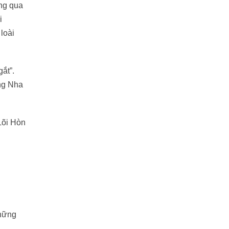
ng qua
i
loài
ắt”.
ống Nha
Lõi Hòn
những