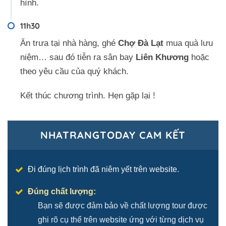
hình.
11h30
Ăn trưa tại nhà hàng, ghé
Chợ Đà Lạt
mua quà lưu
niệm… sau đó tiễn ra sân bay
Liên Khương
hoặc
theo yêu cầu của quý khách.
Kết thúc chương trình. Hẹn gặp lại !
NHATRANGTODAY CAM KẾT
Đi đúng lịch trình đã niêm yết trên website.
Đúng chất lượng:
Bạn sẽ được đảm bảo về chất lượng tour được
ghi rõ cụ thể trên website ứng với từng dịch vụ