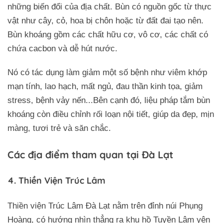
những biến đổi của địa chất. Bùn có nguồn gốc từ thực
vật như cây, cỏ, hoa bị chôn hoặc từ đất đai tạo nên.
Bùn khoáng gồm các chất hữu cơ, vô cơ, các chất có
chứa cacbon và dễ hút nước.
Nó có tác dụng làm giảm một số bệnh như viêm khớp
mạn tính, lao hạch, mất ngủ, đau thần kinh tọa, giảm
stress, bệnh vảy nến...Bên cạnh đó, liệu pháp tắm bùn
khoáng còn điều chỉnh rối loạn nội tiết, giúp da đẹp, mịn
màng, tươi trẻ và săn chắc.
Các địa điểm tham quan tại Đà Lạt
4. Thiền Viện Trúc Lâm
Thiền viện Trúc Lâm Đà Lạt nằm trên đỉnh núi Phụng
Hoàng, có hướng nhìn thẳng ra khu hồ Tuyền Lâm yên