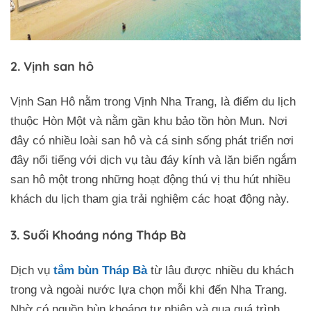
2. Vịnh san hô
Vịnh San Hô nằm trong Vịnh Nha Trang, là điểm du lịch
thuộc Hòn Một và nằm gần khu bảo tồn hòn Mun. Nơi
đây có nhiều loài san hô và cá sinh sống phát triển nơi
đây nổi tiếng với dịch vụ tàu đáy kính và lặn biển ngắm
san hô một trong những hoạt động thú vị thu hút nhiều
khách du lịch tham gia trải nghiệm các hoạt động này.
3. Suối Khoáng nóng Tháp Bà
Dịch vụ
tắm bùn Tháp Bà
từ lâu được nhiều du khách
trong và ngoài nước lựa chọn mỗi khi đến Nha Trang.
Nhờ có nguồn bùn khoáng tự nhiên và qua quá trình