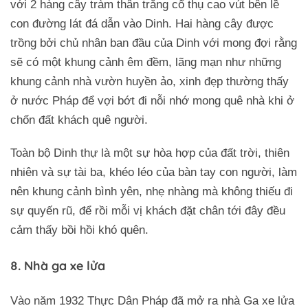
với 2 hàng cây tràm thân trắng cổ thụ cao vút bên lề
con đường lát đá dẫn vào Dinh. Hai hàng cây được
trồng bởi chủ nhân ban đầu của Dinh với mong đợi rằng
sẽ có một khung cảnh êm đềm, lãng mạn như những
khung cảnh nhà vườn huyền ảo, xinh đẹp thường thấy
ở nước Pháp để vợi bớt đi nỗi nhớ mong quê nhà khi ở
chốn đất khách quê người.
Toàn bộ Dinh thự là một sự hòa hợp của đất trời, thiên
nhiên và sự tài ba, khéo léo của bàn tay con người, làm
nên khung cảnh bình yên, nhẹ nhàng mà không thiếu đi
sự quyến rũ, để rồi mỗi vị khách đặt chân tới đây đều
cảm thấy bồi hồi khó quên.
8. Nhà ga xe lửa
Vào năm 1932 Thực Dân Pháp đã mở ra nhà Ga xe lửa