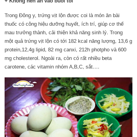
+ Không nên ăn vào buổi tối
Trong Đông y, trứng vịt lộn được coi là món ăn bài
thuốc có công hiệu dưỡng huyết, ích trí, giúp cơ thể
mau trưởng thành, cải thiện khả năng sinh lý. Trong
một quả trứng vịt lộn có tới 182 kcal năng lượng, 13,6 g
protein,12,4g lipid, 82 mg canxi, 212h photpho và 600
mg cholesterol. Ngoài ra, còn có rất nhiều beta
carotene, các vitamin nhóm A,B,C, sắt….