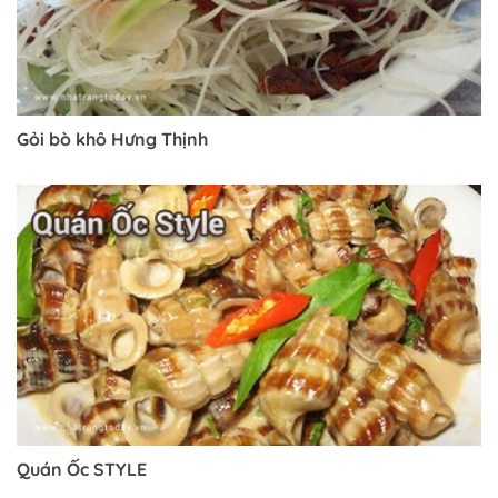
Gỏi bò khô Hưng Thịnh
Trở về trang trước đó
Quán Ốc STYLE