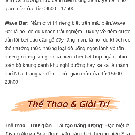
lạnh và thưởng thức cảnh biển trong xanh, yên ả. Thời
gian mở cửa: từ 09h00 - 17h00
Wave Bar:
Nằm ở vị trí riêng biệt trên mặt biển,Wave
Bar là nơi để du khách trải nghiệm Luxury về đêm được
dẫn lối bởi câu cầu gỗ đầy lãng mạn, là nơi du khách có
thể thưởng thức những loại đồ uống ngon lành và tận
hưởng những làn gió của biển khơi kết hợp ngắm nhìn
toàn bộ khung cảnh khu nghỉ dưỡng hay xa xa là thành
phố Nha Trang về đêm. Thời gian mở cửa: từ 15h00 -
23h00
Thể Thao & Giải Trí
Thể thao - Thư giãn - Tái tạo năng lượng:
Đặc biệt ở
đây có Akoya Spa, được vận hành bởi thương hiệu Spa