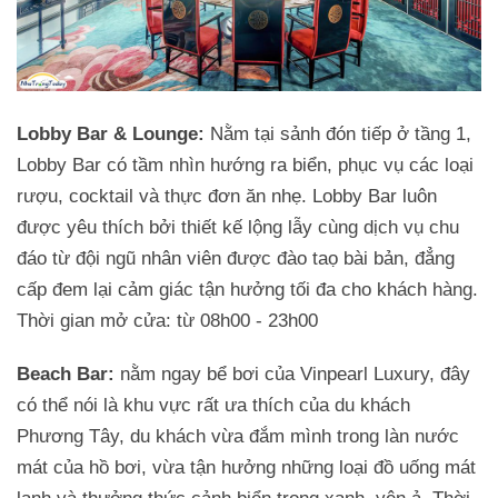
Lobby Bar & Lounge:
Nằm tại sảnh đón tiếp ở tầng 1,
Lobby Bar có tầm nhìn hướng ra biển, phục vụ các loại
rượu, cocktail và thực đơn ăn nhẹ. Lobby Bar luôn
được yêu thích bởi thiết kế lộng lẫy cùng dịch vụ chu
đáo từ đội ngũ nhân viên được đào taọ bài bản, đẳng
cấp đem lại cảm giác tận hưởng tối đa cho khách hàng.
Thời gian mở cửa: từ 08h00 - 23h00
Beach Bar:
nằm ngay bể bơi của Vinpearl Luxury, đây
có thể nói là khu vực rất ưa thích của du khách
Phương Tây, du khách vừa đắm mình trong làn nước
mát của hồ bơi, vừa tận hưởng những loại đồ uống mát