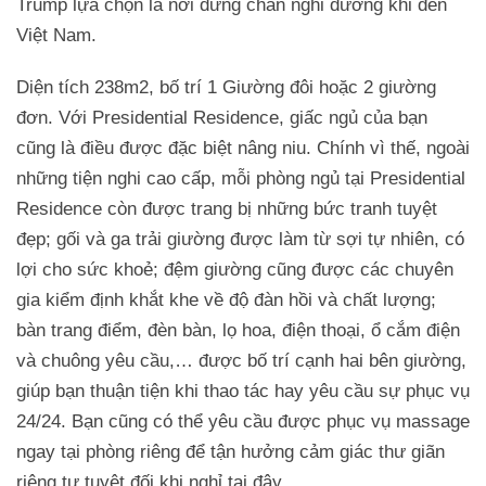
Trump lựa chọn là nơi dừng chân nghỉ dưỡng khi đến
Việt Nam.
Diện tích 238m2, bố trí 1 Giường đôi hoặc 2 giường
đơn. Với Presidential Residence, giấc ngủ của bạn
cũng là điều được đặc biệt nâng niu. Chính vì thế, ngoài
những tiện nghi cao cấp, mỗi phòng ngủ tại Presidential
Residence còn được trang bị những bức tranh tuyệt
đẹp; gối và ga trải giường được làm từ sợi tự nhiên, có
lợi cho sức khoẻ; đệm giường cũng được các chuyên
gia kiểm định khắt khe về độ đàn hồi và chất lượng;
bàn trang điểm, đèn bàn, lọ hoa, điện thoại, ổ cắm điện
và chuông yêu cầu,… được bố trí cạnh hai bên giường,
giúp bạn thuận tiện khi thao tác hay yêu cầu sự phục vụ
24/24. Bạn cũng có thể yêu cầu được phục vụ massage
ngay tại phòng riêng để tận hưởng cảm giác thư giãn
riêng tư tuyệt đối khi nghỉ tại đây.