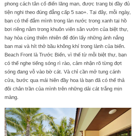
phong cách tân cổ điển lãng mạn, được trang bị đầy đủ
tiện nghi theo đúng đẳng cấp 5 sao+. Tại đây, mỗi ngày,
bạn có thể đắm mình trong làn nước trong xanh tại hồ
bơi riêng nằm trong khuôn viên sân vườn của biệt thự,
hay hòa cùng thiên nhiên để đón lấy những ánh nắng
ban mai và hít thở bầu không khí trong lành của biển.
Beach Front là Trước Biển, vì thế từ mỗi biệt thự, bạn
có thể nghe tiếng sóng rì rào, cảm nhận rõ từng đợt
sóng đang vỗ vào bờ cát. Và chỉ cần mở tung cánh
cửa, bước qua mái hiên đầy hoa là bạn đã có thể thả
đôi chân trần của mình trên những dải cát trắng mịn
màng.