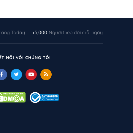
Trang Today
+5,000
Người theo dõi mỗi ngày
ẾT NỐI VỚI CHÚNG TÔI