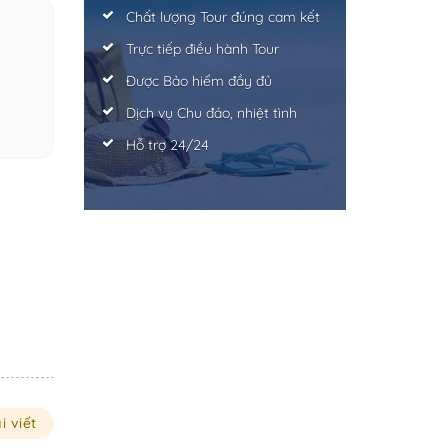
Chất lượng Tour đúng cam kết
Trực tiếp điều hành Tour
Được Bảo hiểm đầy đủ
Dịch vụ Chu đáo, nhiệt tình
Hỗ trợ 24/24
i viết