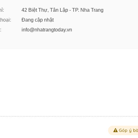
ỉ:
42 Biệt Thự, Tân Lập - TP. Nha Trang
thoại:
Đang cập nhật
:
info@nhatrangtoday.vn
Góp ý bà