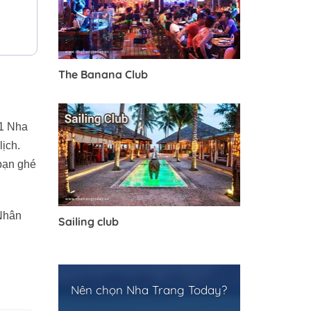
The Banana Club
 1 Nha
ịch.
 bạn ghé
 Nhân
Sailing club
Nên chọn Nha Trang Today?