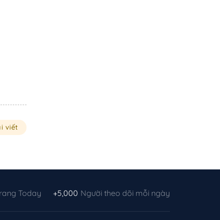
i viết
Trang Today
+5,000
Người theo dõi mỗi ngày