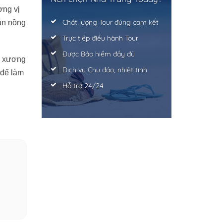
ơng vị
Chất lượng Tour đúng cam kết
ún nồng
Trực tiếp điều hành Tour
Được Bảo hiểm đầy đủ
, xương
Dịch vụ Chu đáo, nhiệt tình
 để làm
Hỗ trợ 24/24