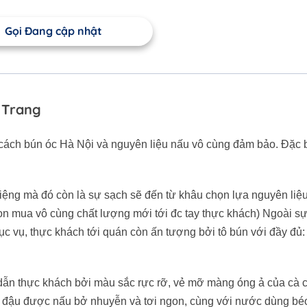
Gọi Đang cập nhật
 Trang
ch bún óc Hà Nội và nguyên liệu nấu vô cùng đảm bảo. Đặc bi
ệng mà đó còn là sự sạch sẽ đến từ khâu chọn lựa nguyên liệu
 chọn mua vô cùng chất lượng mới tới đc tay thực khách) Ngoài 
hục vụ, thực khách tới quán còn ấn tượng bởi tô bún với đầy đủ:
 dẫn thực khách bởi màu sắc rực rỡ, vẻ mỡ màng óng ả của cà 
ới đậu được nấu bở nhuyễn và tơi ngon, cùng với nước dùng bé