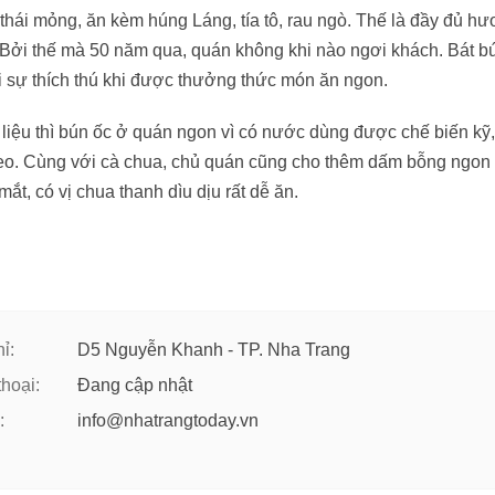
thái mỏng, ăn kèm húng Láng, tía tô, rau ngò. Thế là đầy đủ hư
 Bởi thế mà 50 năm qua, quán không khi nào ngơi khách. Bát b
 sự thích thú khi được thưởng thức món ăn ngon.
liệu thì bún ốc ở quán ngon vì có nước dùng được chế biến kỹ
veo. Cùng với cà chua, chủ quán cũng cho thêm dấm bỗng ngon
t, có vị chua thanh dìu dịu rất dễ ăn.
ỉ:
D5 Nguyễn Khanh - TP. Nha Trang
thoại:
Đang cập nhật
:
info@nhatrangtoday.vn