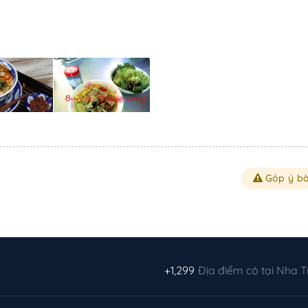
Góp ý bà
+1,299
Địa điểm có tại Nha 