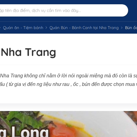
Quán ăn - Tiệm bánh
Quán Bún - Bánh Canh tại Nha Trang
Bún ố
 Nha Trang
 Trang không chỉ nằm ở lời nói ngoài miệng mà đó còn là sư
ấu ( từ gia vị đến ng liệu như rau , ốc , bún đến được chọn mua