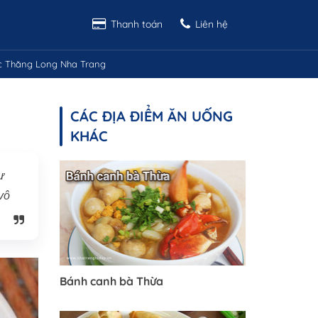
Thanh toán
Liên hệ
c Thăng Long Nha Trang
CÁC ĐỊA ĐIỂM ĂN UỐNG
KHÁC
̣
 vô
Bánh canh bà Thừa