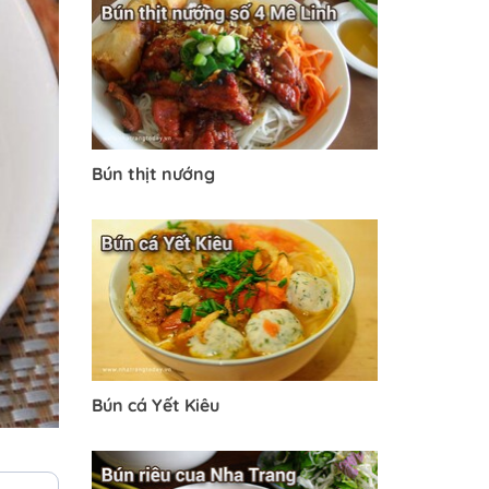
Bún thịt nướng
Bún cá Yết Kiêu