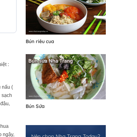
Bún riêu cua
ệt :
 nấu (
sự sạch
 đậu,
Bún Sứa
chua
o ngậy,
Nên chọn Nha Trang Today?