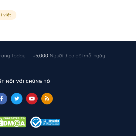
i viết
Trang Today
+5,000
Người theo dõi mỗi ngày
ẾT NỐI VỚI CHÚNG TÔI