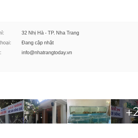
ỉ:
32 Nhị Hà - TP. Nha Trang
thoại:
Đang cập nhật
:
info@nhatrangtoday.vn
+