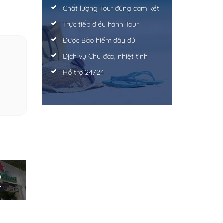
Chất lượng Tour đúng cam kết
Trực tiếp điều hành Tour
Được Bảo hiểm đầy đủ
Dịch vụ Chu đáo, nhiệt tình
Hỗ trợ 24/24
2