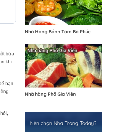
Nhà Hàng Bánh Tôm Bà Phúc
một bữa
ọn khi
 để bạn
iêng
Nhà hàng Phố Gia Viên
hỏi,
Nên chọn Nha Trang Today?