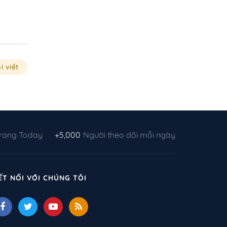
i viết
Trang Today
+5,000
Người theo dõi mỗi ngày
ẾT NỐI VỚI CHÚNG TÔI