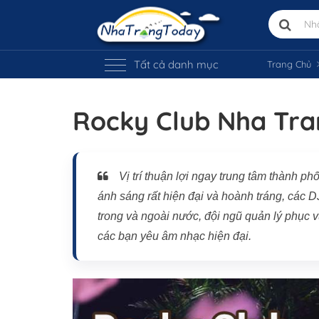
Tất cả danh mục
Trang Chủ
Rocky Club Nha Tr
Vị trí trên bản đồ
Vị trí thuận lợi ngay trung tâm thành ph
ánh sáng rất hiện đại và hoành tráng, các
trong và ngoài nước, đội ngũ quản lý phục v
các bạn yêu âm nhạc hiện đại.