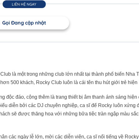
LIÊN HỆ NGAY
Gọi Đang cập nhật
Club là một trong những club lớn nhất tại thành phố biển Nha T
hơn 500 khách, Rocky Club luôn là cái tên thu hút giới trẻ hiện 
ng độc đáo, cộng thêm là trang thiết bị âm thanh ánh sáng hiện 
iểu diễn bởi các DJ chuyên nghiệp, ca sĩ để Rocky luôn xứng 
uý khách sẽ được thăng hoa với những bữa tiệc tràn ngập màu sắ
n các ngày lễ lớn, mời các diễn viên, ca sĩ nổi tiếng về Rock