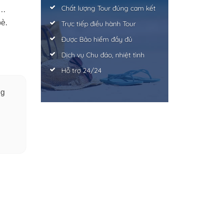
Chất lượng Tour đúng cam kết
l…
bè.
Trực tiếp điều hành Tour
Được Bảo hiểm đầy đủ
Dịch vụ Chu đáo, nhiệt tình
Hỗ trợ 24/24
ng