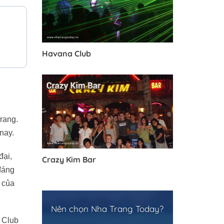
Havana Club
rang.
nay.
đại,
Crazy Kim Bar
đáng
c của
Nên chọn Nha Trang Today?
y Club