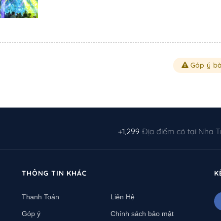
Góp ý bà
+1,299
Địa điểm có tại Nha 
THÔNG TIN KHÁC
K
Thanh Toán
Liên Hệ
Góp ý
Chính sách bảo mật