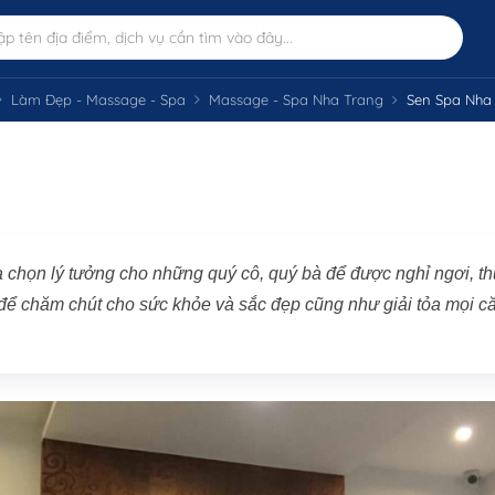
Làm Đẹp - Massage - Spa
Massage - Spa Nha Trang
Sen Spa Nha
 chọn lý tưởng cho những quý cô, quý bà để được nghỉ ngơi, t
 để chăm chút cho sức khỏe và sắc đẹp cũng như giải tỏa mọi c